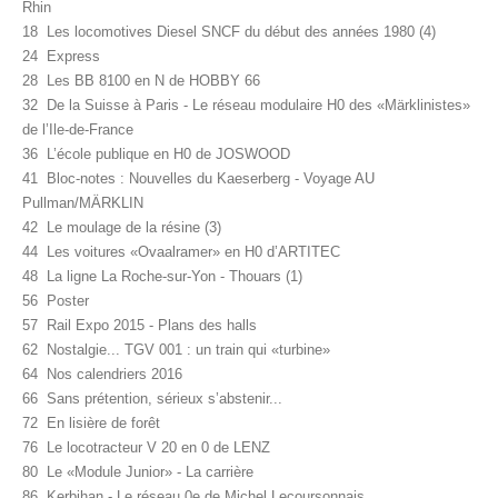
Rhin
18 Les locomotives Diesel SNCF du début des années 1980 (4)
24 Express
28 Les BB 8100 en N de HOBBY 66
32 De la Suisse à Paris - Le réseau modulaire H0 des «Märklinistes»
de l’Ile-de-France
36 L’école publique en H0 de JOSWOOD
41 Bloc-notes : Nouvelles du Kaeserberg - Voyage AU
Pullman/MÄRKLIN
42 Le moulage de la résine (3)
44 Les voitures «Ovaalramer» en H0 d’ARTITEC
48 La ligne La Roche-sur-Yon - Thouars (1)
56 Poster
57 Rail Expo 2015 - Plans des halls
62 Nostalgie... TGV 001 : un train qui «turbine»
64 Nos calendriers 2016
66 Sans prétention, sérieux s’abstenir...
72 En lisière de forêt
76 Le locotracteur V 20 en 0 de LENZ
80 Le «Module Junior» - La carrière
86 Kerbihan - Le réseau 0e de Michel Lecoursonnais