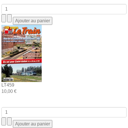
LT459
10,00 €