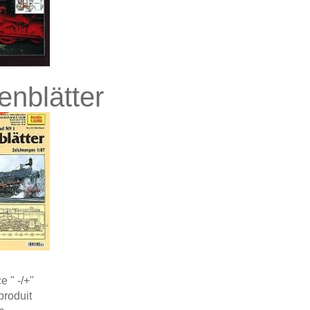
enblätter
 " -/+"
roduit