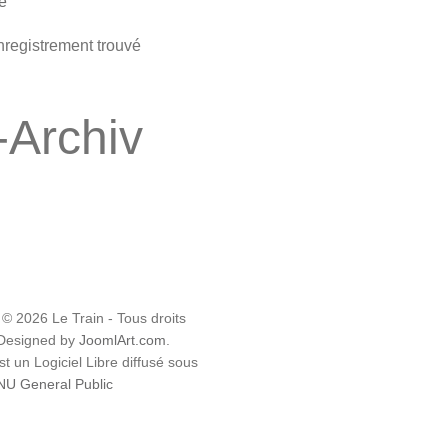
e
registrement trouvé
-Archiv
 © 2026 Le Train - Tous droits
 Designed by
JoomlArt.com
.
t un Logiciel Libre diffusé sous
U General Public