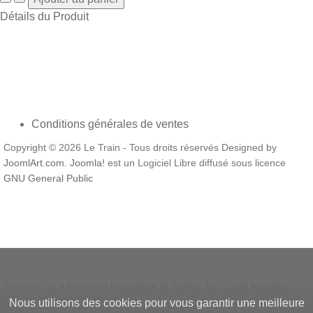
Détails du Produit
Conditions générales de ventes
Copyright © 2026 Le Train - Tous droits réservés Designed by
JoomlArt.com
.
Joomla!
est un Logiciel Libre diffusé sous licence
GNU General Public
Bootstrap
is a front-end framework of Twitter, Inc. Code licensed
under
MIT License.
Nous utilisons des cookies pour vous garantir une meilleure