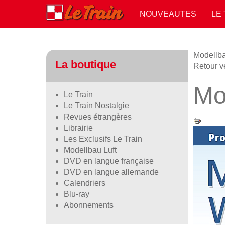
NOUVEAUTES
LE
Modellba
La boutique
Retour v
Mo
Le Train
Le Train Nostalgie
Revues étrangères
Librairie
Les Exclusifs Le Train
Modellbau Luft
DVD en langue française
DVD en langue allemande
Calendriers
Blu-ray
Abonnements