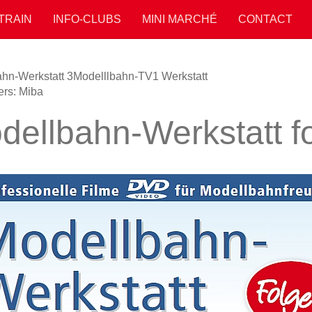
 TRAIN
INFO-CLUBS
MINI MARCHÉ
CONTACT
hn-Werkstatt 3
Modelllbahn-TV1 Werkstatt
ers: Miba
dellbahn-Werkstatt f