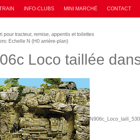
 TRAIN
INFO-CLUBS
MINI MARCHÉ
CONTACT
 pour tracteur, remise, appentis et toilettes
rs: Echelle N (H0 arrière-plan)
06c Loco taillée dans
N906c_Loco_taill_53