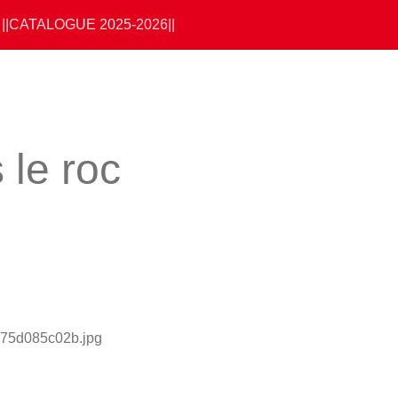
||CATALOGUE 2025-2026||
 le roc
075d085c02b.jpg