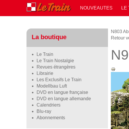
NOUVEAUTES
LE
N803 Abri
La boutique
Retour ve
N9
Le Train
Le Train Nostalgie
Revues étrangères
Librairie
Les Exclusifs Le Train
Modellbau Luft
DVD en langue française
DVD en langue allemande
Calendriers
Blu-ray
Abonnements