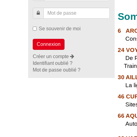
Som
Se souvenir de moi
6 ARC
Considé
24 VO
Créer un compte
De Poi
Identifiant oublié ?
Train 
Mot de passe oublié ?
30 AI
La lig
46 CUR
Sites 
66 AQ
Autou