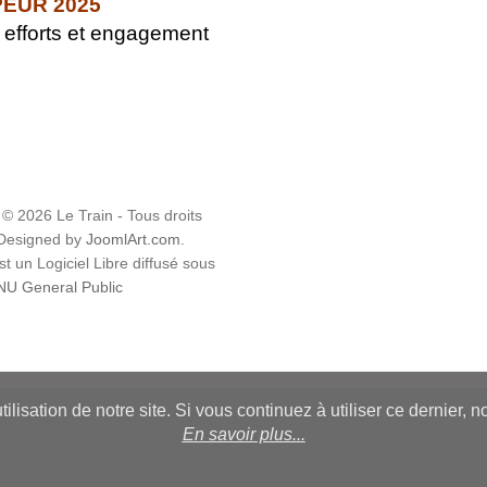
PEUR 2025
fforts et engagement
 © 2026 Le Train - Tous droits
 Designed by
JoomlArt.com
.
t un Logiciel Libre diffusé sous
U General Public
ilisation de notre site. Si vous continuez à utiliser ce dernier, 
En savoir plus...