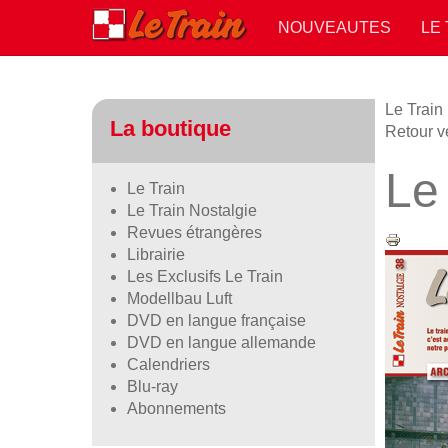
NOUVEAUTES
LE
Le Train
La boutique
Retour v
Le
Le Train
Le Train Nostalgie
Revues étrangères
Librairie
Les Exclusifs Le Train
Modellbau Luft
DVD en langue française
DVD en langue allemande
Calendriers
Blu-ray
Abonnements