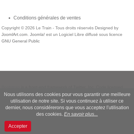
Conditions générales de ventes
Copyright © 2026 Le Train - Tous droits réservés Designed by
JoomlArt.com
.
Joomla!
est un Logiciel Libre diffusé sous licence
GNU General Public
Bootstrap
is a front-end framework of Twitter, Inc. Code licensed
under
MIT License.
Nous utilisons des cookies pour vous garantir une meilleure
Font Awesome
font licensed under
SIL OFL 1.1
.
utilisation de notre site. Si vous continuez à utiliser ce
dernier, nous considérerons que vous acceptez l'utilisation
des cookies.
En savoir plus...
Accepter