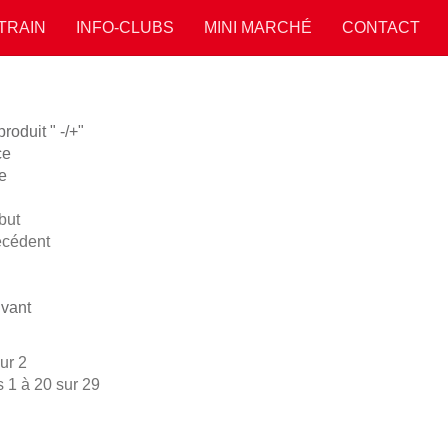
 TRAIN
INFO-CLUBS
MINI MARCHÉ
CONTACT
oduit " -/+"
ce
e
but
écédent
vant
ur 2
s 1 à 20 sur 29