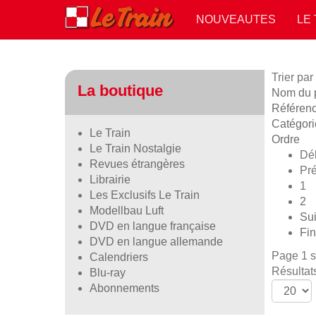
NOUVEAUTES
LE
Trier par
La boutique
Nom du pr
Référen
Catégori
Le Train
Ordre
Le Train Nostalgie
Dé
Revues étrangères
Pr
Librairie
1
Les Exclusifs Le Train
2
Modellbau Luft
Sui
DVD en langue française
Fin
DVD en langue allemande
Page 1 s
Calendriers
Résultat
Blu-ray
Abonnements