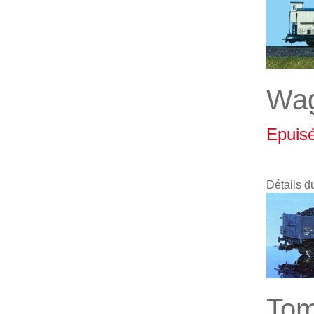
Wa
Epuis
Détails d
Tom