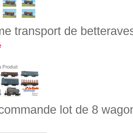
e transport de bettera
é
u Produit
commande lot de 8 wago