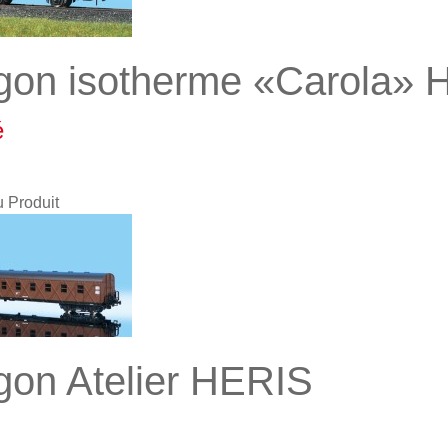
on isotherme «Carola» 
é
u Produit
on Atelier HERIS