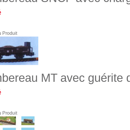
é
u Produit
bereau MT avec guérite d
é
u Produit