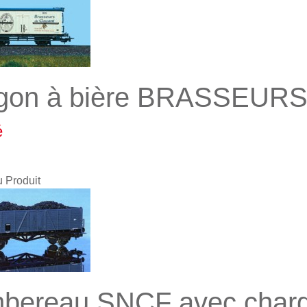
gon à bière BRASSEUR
é
u Produit
bereau SNCF avec charg