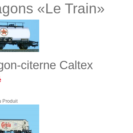
gons «Le Train»
on-citerne Caltex
é
u Produit