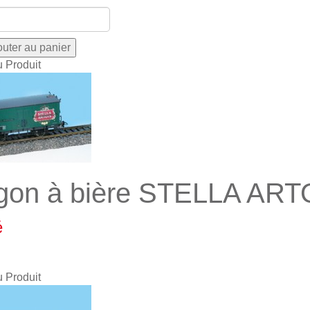
u Produit
on à bière STELLA ART
é
u Produit