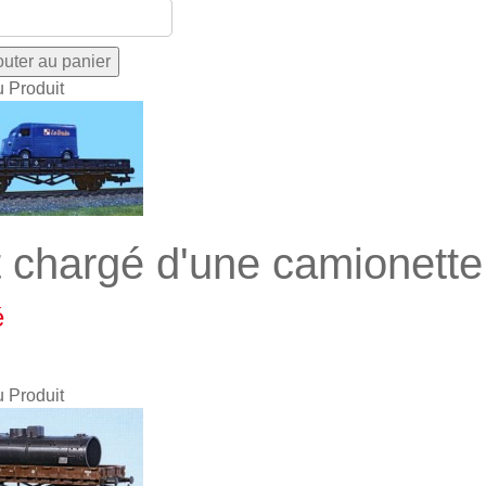
u Produit
t chargé d'une camionette
é
u Produit