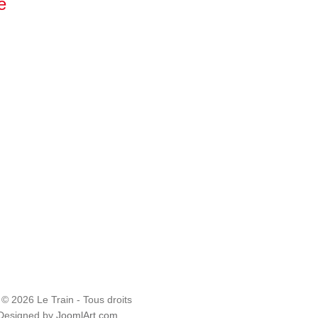
é
 © 2026 Le Train - Tous droits
 Designed by
JoomlArt.com
.