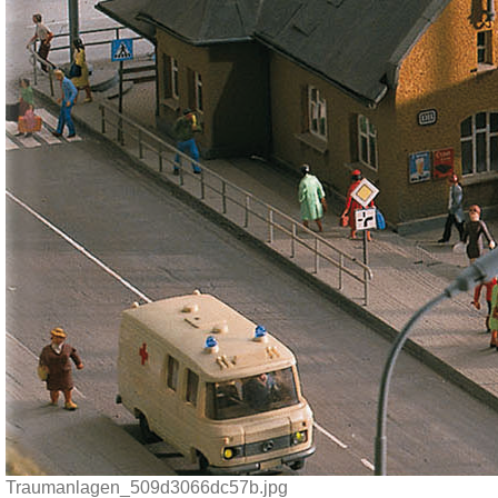
Traumanlagen_509d3066dc57b.jpg