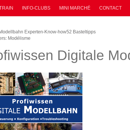
 TRAIN
INFO-CLUBS
MINI MARCHÉ
CONTACT
 Modellbahn Experten-Know-how
52 Basteltipps
ers: Modélisme
ofiwissen Digitale Mo