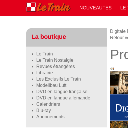
NOUVEAUTES
LE
Digitale
La boutique
Retour v
Pr
Le Train
Le Train Nostalgie
Revues étrangères
Librairie
Les Exclusifs Le Train
Modellbau Luft
DVD en langue française
DVD en langue allemande
Calendriers
Blu-ray
Abonnements