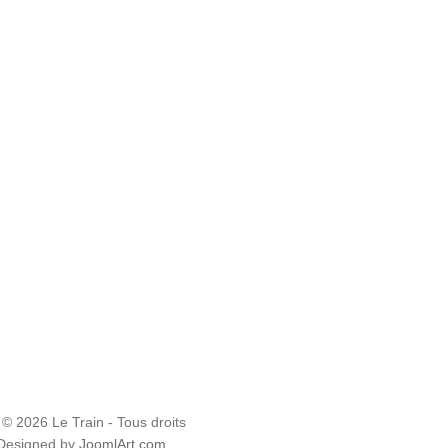
 © 2026 Le Train - Tous droits
 Designed by
JoomlArt.com
.