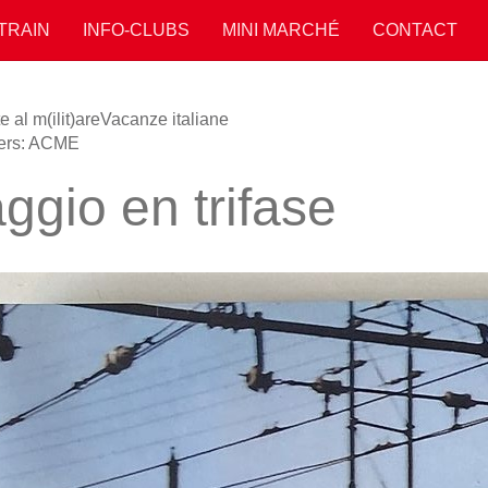
 TRAIN
INFO-CLUBS
MINI MARCHÉ
CONTACT
e al m(ilit)are
Vacanze italiane
vers: ACME
ggio en trifase