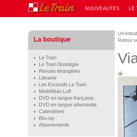
NOUVEAUTES
LE
Un'estrat
La boutique
Retour 
Via
Le Train
Le Train Nostalgie
Revues étrangères
Librairie
Les Exclusifs Le Train
Modellbau Luft
DVD en langue française
DVD en langue allemande
Calendriers
Blu-ray
Abonnements