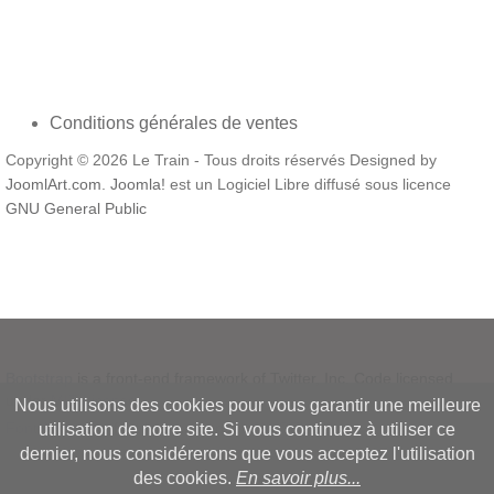
Conditions générales de ventes
Copyright © 2026 Le Train - Tous droits réservés Designed by
JoomlArt.com
.
Joomla!
est un Logiciel Libre diffusé sous licence
GNU General Public
Bootstrap
is a front-end framework of Twitter, Inc. Code licensed
under
MIT License.
Nous utilisons des cookies pour vous garantir une meilleure
Font Awesome
font licensed under
SIL OFL 1.1
.
utilisation de notre site. Si vous continuez à utiliser ce
dernier, nous considérerons que vous acceptez l'utilisation
des cookies.
En savoir plus...