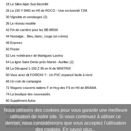
18 Le Sillon Alpin Sud électrifié
26 La 150 Y 6982 en H0 de ROCO - Une exclusivité T2M
30 Vignoble et vendanges (2)
36 Le réseau modèle
42 Fin de carrière pour les BB 88500
44 Nostalgie... Bleu, blanc, rouge (et crème)
46 Express
50 Poster
52 Les «vétérans» de Martigues-Lavéra
54 La ligne Saint-Denis-près-Martel - Aurillac (2)
58 La Décapod 1-150 Z 95 en N de MINITRIX
60 Vous avez dit FOREX® ? - Un PVC expansé facile à vivre
66 Un coin de campagne
72 Wagons couverts italiens F et Hcg des FS en H0 de BRAWA
74 La boutique des nouveautés
80 Supplément Autos
82 Mini-Marché
Nous utilisons des cookies pour vous garantir une meilleure
90 Vidéothèque
utilisation de notre site. Si vous continuez à utiliser ce
92 FFMF - La page de la Fédé
dernier, nous considérerons que vous acceptez l'utilisation
93 Bon de commande/Abonnement
des cookies.
En savoir plus...