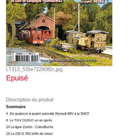
LT313_535e72290ff2c.jpg
Epuisé
Description du produit
Sommaire
4 De quatorze à quatre autorails Renault ABV à la SNCF
8 Le TGV OUIGO un an après
10 La ligne Zurich - Coire/Buchs
16 La 230 G 353 enfin de retour