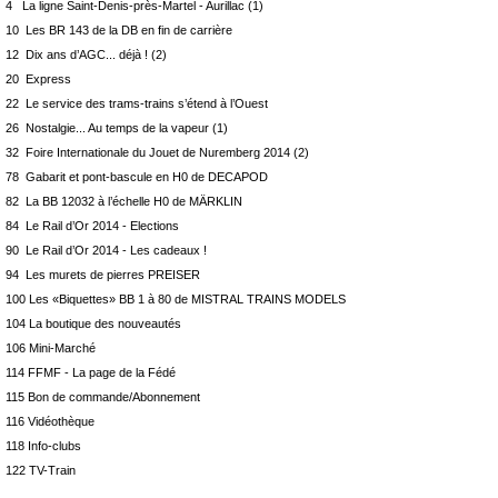
4 La ligne Saint-Denis-près-Martel - Aurillac (1)
10 Les BR 143 de la DB en fin de carrière
12 Dix ans d’AGC... déjà ! (2)
20 Express
22 Le service des trams-trains s’étend à l’Ouest
26 Nostalgie... Au temps de la vapeur (1)
32 Foire Internationale du Jouet de Nuremberg 2014 (2)
78 Gabarit et pont-bascule en H0 de DECAPOD
82 La BB 12032 à l’échelle H0 de MÄRKLIN
84 Le Rail d’Or 2014 - Elections
90 Le Rail d’Or 2014 - Les cadeaux !
94 Les murets de pierres PREISER
100 Les «Biquettes» BB 1 à 80 de MISTRAL TRAINS MODELS
104 La boutique des nouveautés
106 Mini-Marché
114 FFMF - La page de la Fédé
115 Bon de commande/Abonnement
116 Vidéothèque
118 Info-clubs
122 TV-Train