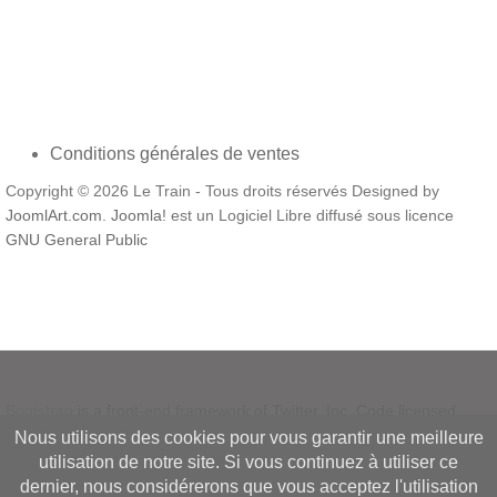
Conditions générales de ventes
Copyright © 2026 Le Train - Tous droits réservés Designed by
JoomlArt.com
.
Joomla!
est un Logiciel Libre diffusé sous licence
GNU General Public
Bootstrap
is a front-end framework of Twitter, Inc. Code licensed
under
MIT License.
Nous utilisons des cookies pour vous garantir une meilleure
Font Awesome
font licensed under
SIL OFL 1.1
.
utilisation de notre site. Si vous continuez à utiliser ce
dernier, nous considérerons que vous acceptez l'utilisation