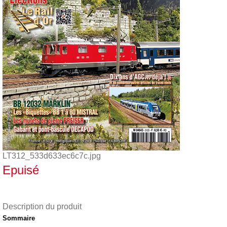
LT312_533d633ec6c7c.jpg
Epuisé
Description du produit
Sommaire