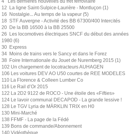
4 Les dernières nouvelles du fret ferroviaire
12 La ligne Saint-Sulpice-Laurière - Montluçon (1)
16 Nostalgie... Au temps de la vapeur (5)
18 STF Auvergne - Activité des BB 67300/400 Intercités
20 De la BB 16500 à la BB 25500
26 Les locomotives électriques SNCF du début des années
1980 (6)
30 Express
34 Moins de trains vers le Sancy et dans le Forez
38 Foire Internationale du Jouet de Nuremberg 2015 (1)
102 Un chargement de locotracteurs AUHAGEN
106 Les voitures DEV AO U50 courtes de REE MODELES
110 La Florence & Colleen Lumber Co
116 Le Rail d’Or 2015
122 La 2D2 9122 de ROCO - Une étoile des «Fifties»
124 Le lavoir communal DECAPOD - La grande lessive !
128 Le TGV Lyria de MÄRKLIN TRIX en H0
130 Mini-Marché
138 FFMF - La page de la Fédé
139 Bons de commande/Abonnement
140 Vidéothèque