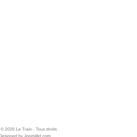
 © 2026 Le Train - Tous droits
 Designed by
JoomlArt.com
.