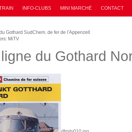
 TRAIN
INFO-CLUBS
MINI MARCHÉ
CONTACT
 du Gothard Sud
Chem. de fer de l'Appenzell
ers: MiTV
 ligne du Gothard No
dfmitv010.jpg