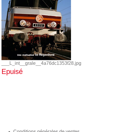
___L_int__grale__4a76dc1353f28.jpg
Epuisé
Conditions générales de ventes