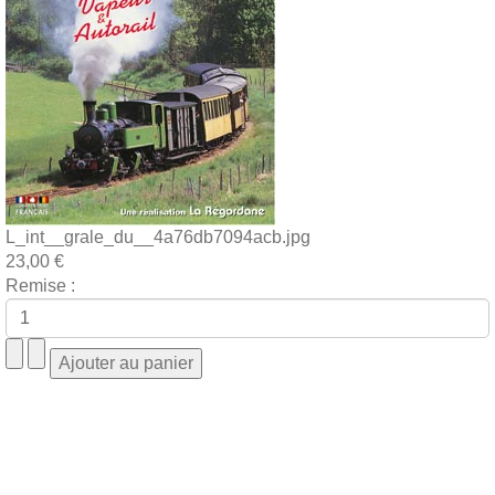
L_int__grale_du__4a76db7094acb.jpg
23,00 €
Remise :