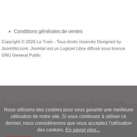
Conditions générales de ventes
Copyright © 2026 Le Train - Tous droits réservés Designed by
JoomlArt.com
.
Joomla!
est un Logiciel Libre diffusé sous licence
GNU General Public
Bootstrap
is a front-end framework of Twitter, Inc. Code licensed
under
MIT License.
Nous utilisons des cookies pour vous garantir une meilleure
Font Awesome
font licensed under
SIL OFL 1.1
.
utilisation de notre site. Si vous continuez à utiliser ce
dernier, nous considérerons que vous acceptez l'utilisation
des cookies.
En savoir plus...