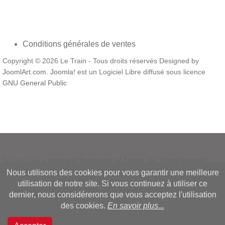
Conditions générales de ventes
Copyright © 2026 Le Train - Tous droits réservés Designed by
JoomlArt.com
.
Joomla!
est un Logiciel Libre diffusé sous licence
GNU General Public
Bootstrap
is a front-end framework of Twitter, Inc. Code licensed
under
MIT License.
Nous utilisons des cookies pour vous garantir une meilleure
Font Awesome
font licensed under
SIL OFL 1.1
.
utilisation de notre site. Si vous continuez à utiliser ce
dernier, nous considérerons que vous acceptez l'utilisation
des cookies.
En savoir plus...