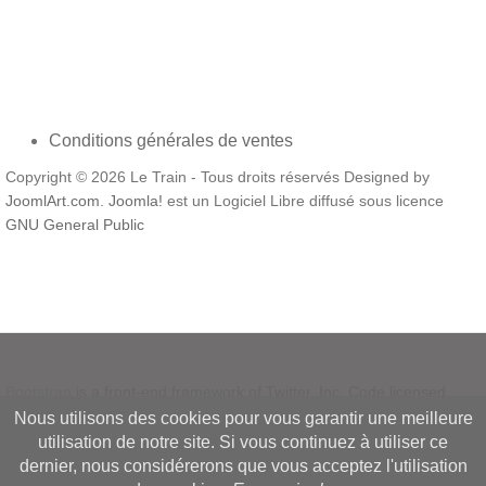
Conditions générales de ventes
Copyright © 2026 Le Train - Tous droits réservés Designed by
JoomlArt.com
.
Joomla!
est un Logiciel Libre diffusé sous licence
GNU General Public
Bootstrap
is a front-end framework of Twitter, Inc. Code licensed
under
MIT License.
Nous utilisons des cookies pour vous garantir une meilleure
Font Awesome
font licensed under
SIL OFL 1.1
.
utilisation de notre site. Si vous continuez à utiliser ce
dernier, nous considérerons que vous acceptez l'utilisation