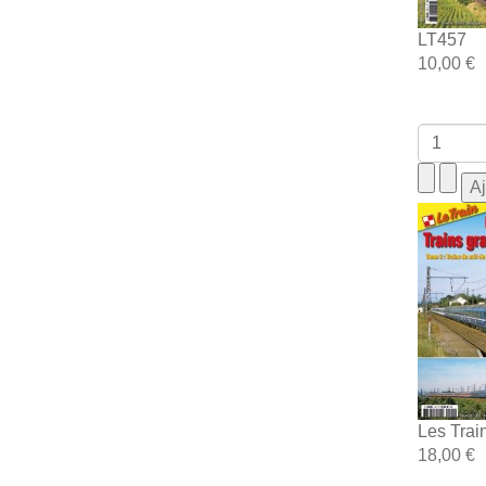
LT457
10,00 €
Les Trai
18,00 €