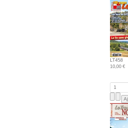
LT458
10,00 €