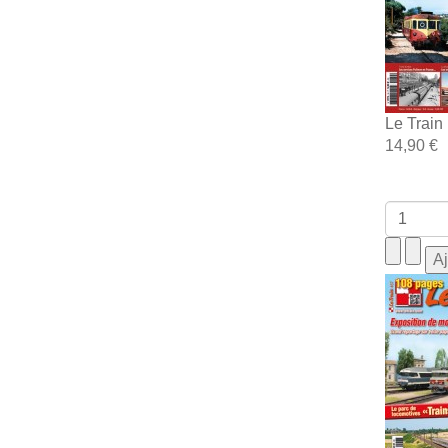
Le Train
14,90 €