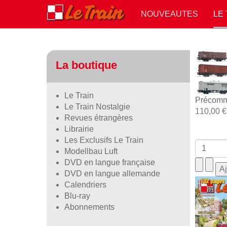
NOUVEAUTES
LE
La boutique
Le Train
Précomm
Le Train Nostalgie
110,00 €
Revues étrangères
Librairie
Les Exclusifs Le Train
Modellbau Luft
DVD en langue française
DVD en langue allemande
Calendriers
Blu-ray
Abonnements