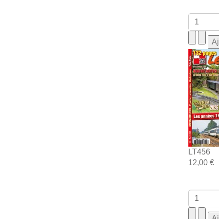
LT456
12,00 €