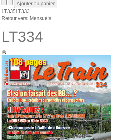
LT335
LT333
Retour vers: Mensuels
LT334