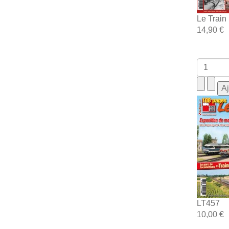
Le Train
14,90 €
LT457
10,00 €