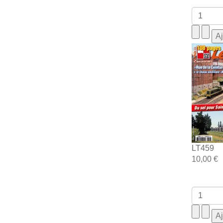
LT459
10,00 €