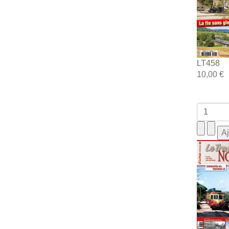
LT458
10,00 €