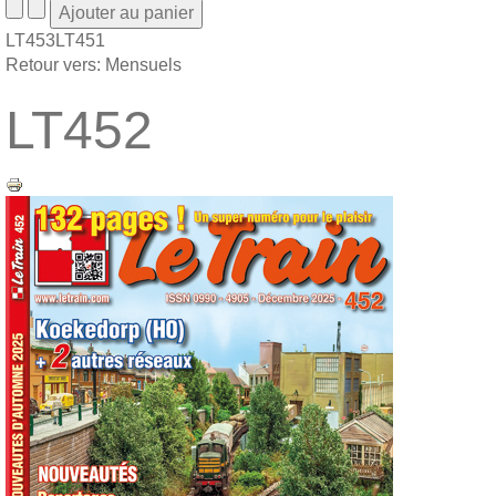
LT453
LT451
Retour vers: Mensuels
LT452