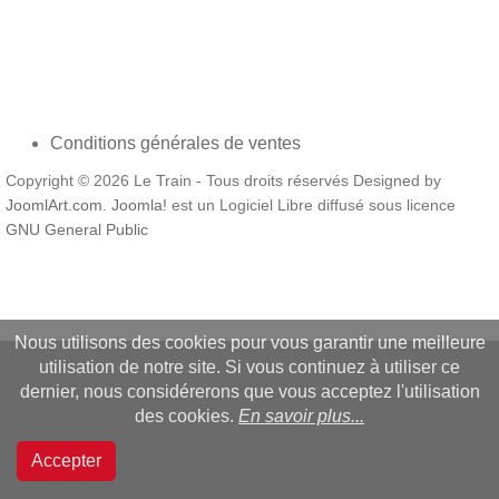
Conditions générales de ventes
Copyright © 2026 Le Train - Tous droits réservés Designed by
JoomlArt.com
.
Joomla!
est un Logiciel Libre diffusé sous licence
GNU General Public
Nous utilisons des cookies pour vous garantir une meilleure
utilisation de notre site. Si vous continuez à utiliser ce
dernier, nous considérerons que vous acceptez l'utilisation
Bootstrap
is a front-end framework of Twitter, Inc. Code licensed
des cookies.
En savoir plus...
under
MIT License.
Font Awesome
font licensed under
SIL OFL 1.1
.
Accepter