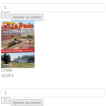
LT459
10,00 €