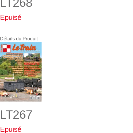
LT268
Epuisé
Détails du Produit
LT267
Epuisé