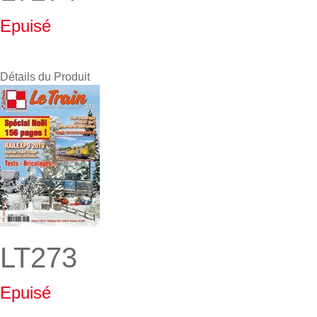
Epuisé
Détails du Produit
LT273
Epuisé