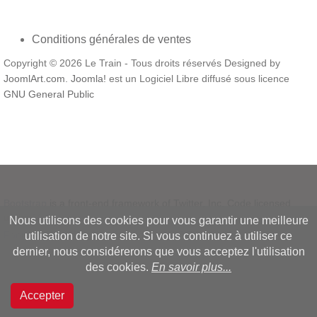
Conditions générales de ventes
Copyright © 2026 Le Train - Tous droits réservés Designed by
JoomlArt.com
.
Joomla!
est un Logiciel Libre diffusé sous licence
GNU General Public
Bootstrap
is a front-end framework of Twitter, Inc. Code licensed
under
MIT License.
Nous utilisons des cookies pour vous garantir une meilleure
Font Awesome
font licensed under
SIL OFL 1.1
.
utilisation de notre site. Si vous continuez à utiliser ce
dernier, nous considérerons que vous acceptez l'utilisation
des cookies.
En savoir plus...
Accepter