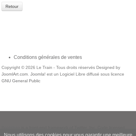
Retour
Conditions générales de ventes
Copyright © 2026 Le Train - Tous droits réservés Designed by
JoomlArt.com
.
Joomla!
est un Logiciel Libre diffusé sous licence
GNU General Public
Bootstrap
is a front-end framework of Twitter, Inc. Code licensed
under
MIT License.
Nous utilisons des cookies pour vous garantir une meilleure