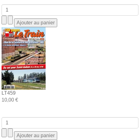
LT459
10,00 €