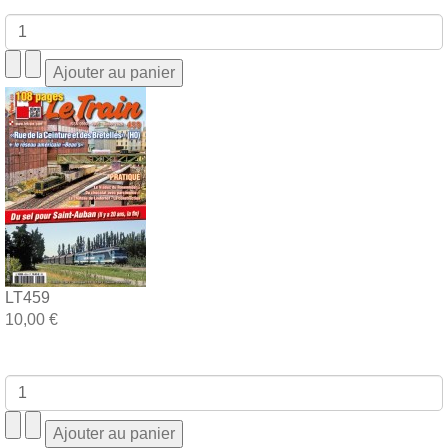
LT459
10,00 €