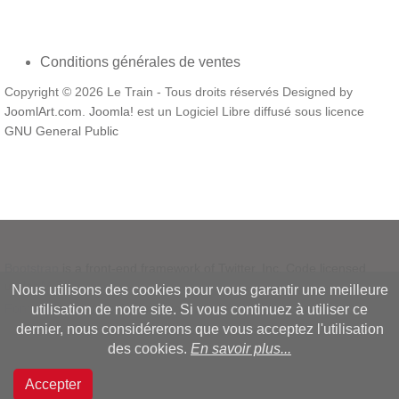
Conditions générales de ventes
Copyright © 2026 Le Train - Tous droits réservés Designed by
JoomlArt.com
.
Joomla!
est un Logiciel Libre diffusé sous licence
GNU General Public
Bootstrap
is a front-end framework of Twitter, Inc. Code licensed
under
MIT License.
Nous utilisons des cookies pour vous garantir une meilleure
Font Awesome
font licensed under
SIL OFL 1.1
.
utilisation de notre site. Si vous continuez à utiliser ce
dernier, nous considérerons que vous acceptez l'utilisation
des cookies.
En savoir plus...
Accepter