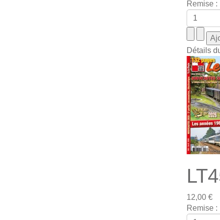
Remise :
Détails d
LT4
12,00 €
Remise :