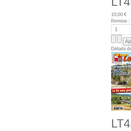
LT4
10,00 €
Remise :
Détails d
LT4