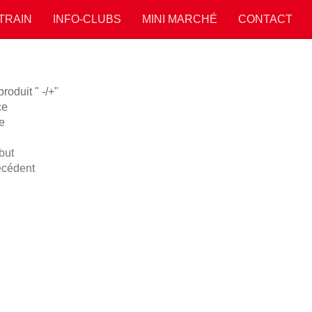
 TRAIN
INFO-CLUBS
MINI MARCHÉ
CONTACT
oduit " -/+"
ce
e
but
écédent