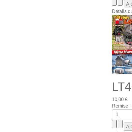
Détails d
LT4
10,00 €
Remise :