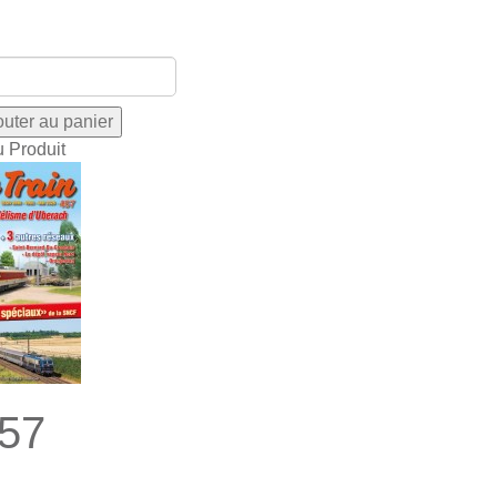
u Produit
57