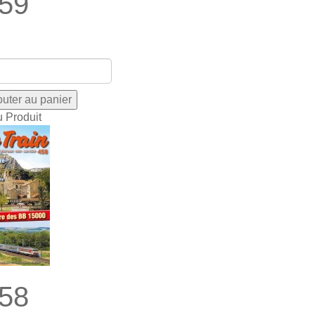
59
u Produit
58