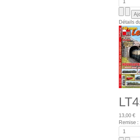
Détails d
LT4
13,00 €
Remise :