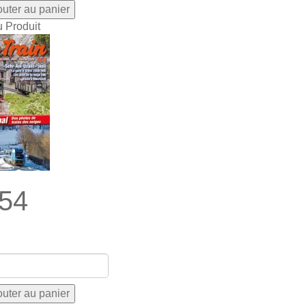
u Produit
54