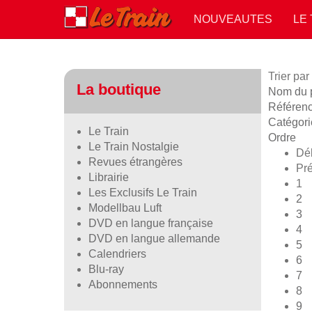
NOUVEAUTES
LE
Trier par
La boutique
Nom du pr
Référen
Catégori
Le Train
Ordre
Le Train Nostalgie
Dé
Revues étrangères
Pr
Librairie
1
Les Exclusifs Le Train
2
Modellbau Luft
3
DVD en langue française
4
DVD en langue allemande
5
Calendriers
6
Blu-ray
7
Abonnements
8
9