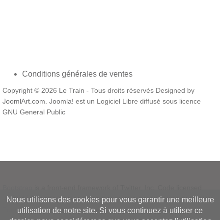
Conditions générales de ventes
Copyright © 2026 Le Train - Tous droits réservés Designed by
JoomlArt.com
.
Joomla!
est un Logiciel Libre diffusé sous licence
GNU General Public
Bootstrap
is a front-end framework of Twitter, Inc. Code licensed
under
MIT License.
Nous utilisons des cookies pour vous garantir une meilleure
Font Awesome
font licensed under
SIL OFL 1.1
.
utilisation de notre site. Si vous continuez à utiliser ce