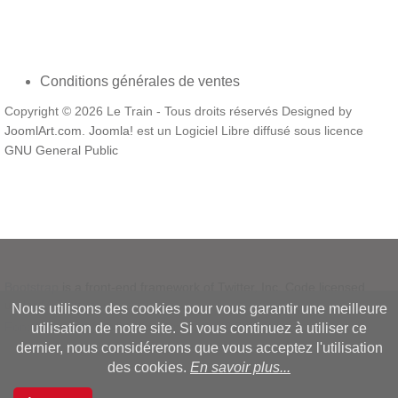
Conditions générales de ventes
Copyright © 2026 Le Train - Tous droits réservés Designed by
JoomlArt.com
.
Joomla!
est un Logiciel Libre diffusé sous licence
GNU General Public
Bootstrap
is a front-end framework of Twitter, Inc. Code licensed
under
MIT License.
Nous utilisons des cookies pour vous garantir une meilleure
Font Awesome
font licensed under
SIL OFL 1.1
.
utilisation de notre site. Si vous continuez à utiliser ce
dernier, nous considérerons que vous acceptez l'utilisation
des cookies.
En savoir plus...