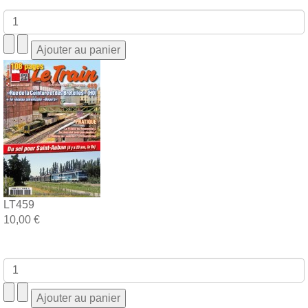
LT459
10,00 €