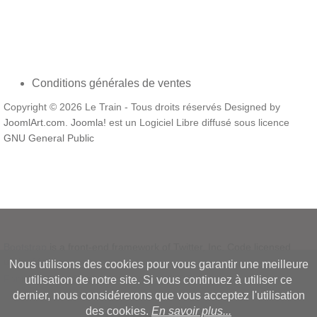
Conditions générales de ventes
Copyright © 2026 Le Train - Tous droits réservés Designed by
JoomlArt.com
.
Joomla!
est un Logiciel Libre diffusé sous licence
GNU General Public
Bootstrap
is a front-end framework of Twitter, Inc. Code licensed
under
MIT License.
Nous utilisons des cookies pour vous garantir une meilleure
Font Awesome
font licensed under
SIL OFL 1.1
.
utilisation de notre site. Si vous continuez à utiliser ce
dernier, nous considérerons que vous acceptez l'utilisation
des cookies.
En savoir plus...