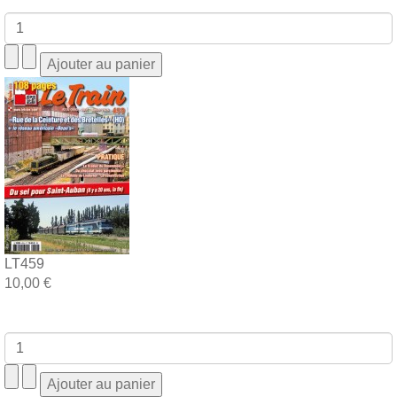
LT459
10,00 €