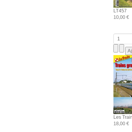
LT457
10,00 €
Les Trai
18,00 €