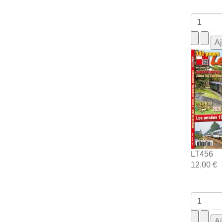
LT456
12,00 €