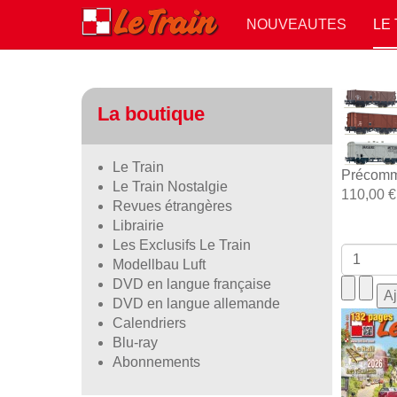
NOUVEAUTES
LE
La boutique
Le Train
Précomm
Le Train Nostalgie
110,00 €
Revues étrangères
Librairie
Les Exclusifs Le Train
Modellbau Luft
DVD en langue française
DVD en langue allemande
Calendriers
Blu-ray
Abonnements