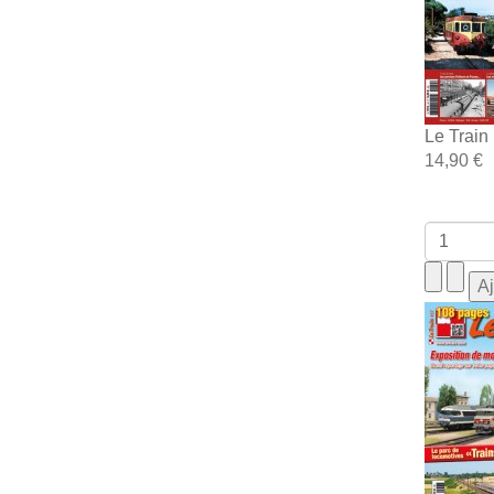
Le Train
14,90 €