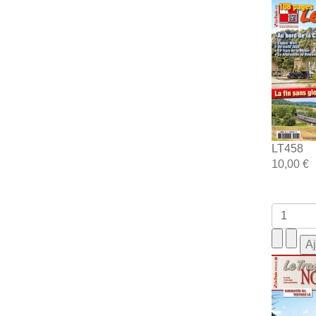
LT458
10,00 €