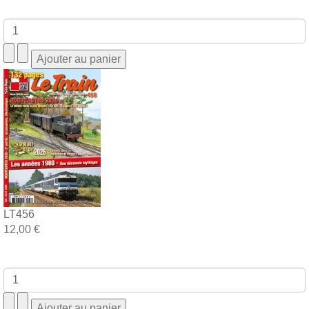
LT456
12,00 €