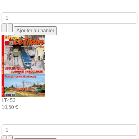
LT453
10,50 €