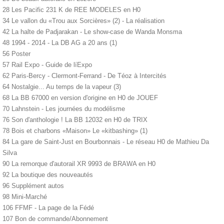
28 Les Pacific 231 K de REE MODELES en H0
34 Le vallon du «Trou aux Sorcières» (2) - La réalisation
42 La halte de Padjarakan - Le show-case de Wanda Monsma
48 1994 - 2014 - La DB AG a 20 ans (1)
56 Poster
57 Rail Expo - Guide de líExpo
62 Paris-Bercy - Clermont-Ferrand - De Téoz à Intercités
64 Nostalgie... Au temps de la vapeur (3)
68 La BB 67000 en version d'origine en H0 de JOUEF
70 Lahnstein - Les journées du modélisme
76 Son d'anthologie ! La BB 12032 en H0 de TRIX
78 Bois et charbons «Maison» Le «kitbashing» (1)
84 La gare de Saint-Just en Bourbonnais - Le réseau H0 de Mathieu Da
Silva
90 La remorque d'autorail XR 9993 de BRAWA en H0
92 La boutique des nouveautés
96 Supplément autos
98 Mini-Marché
106 FFMF - La page de la Fédé
107 Bon de commande/Abonnement