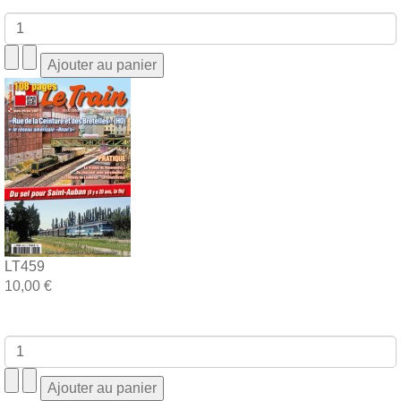
LT459
10,00 €